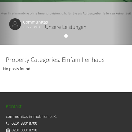
Communitas
1. JULI 2015
Property Categories:
Einfamilienhaus
No posts found.
Kontakt
communitas immobilien e. K.
0201 33018700
0201 33018710