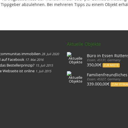
r Tippgeber abzulehnen. Bei mehreren Tipps zu einem Objekt erhäl
Aktuelle Objekte
 communitas immobilien
28. Juli 2020
Büro in Essen Rütten
d auf Facebook
17. Mai 2016
Essen, 45131, Germany
350,00€
 das Bestellerprinzip?
15. Juli 2015
ZUR MIETE
e Webseite ist online
1. Juli 2015
Familienfreundliches
Essen, 45327, Germany
339.000,00€
ZUM VERKA