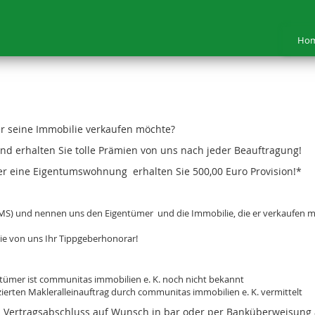
Ho
r seine Immobilie verkaufen möchte?
d erhalten Sie tolle Prämien von uns nach jeder Beauftragung!
er eine Eigentumswohnung erhalten Sie 500,00 Euro Provision!*
f, SMS) und nennen uns den Eigentümer und die Immobilie, die er verkaufen 
Sie von uns Ihr Tippgeberhonorar!
ntümer ist communitas immobilien e. K. noch nicht bekannt
zierten Makleralleinauftrag durch communitas immobilien e. K. vermittelt
 Vertragsabschluss auf Wunsch in bar oder per Banküberweisung 