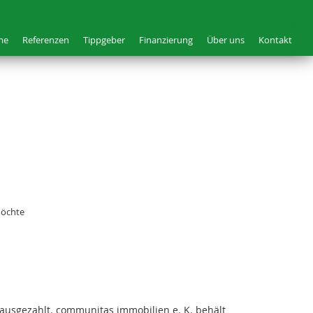
me
Referenzen
Tippgeber
Finanzierung
Über uns
Kontakt
möchte
ausgezahlt. communitas immobilien e. K. behält